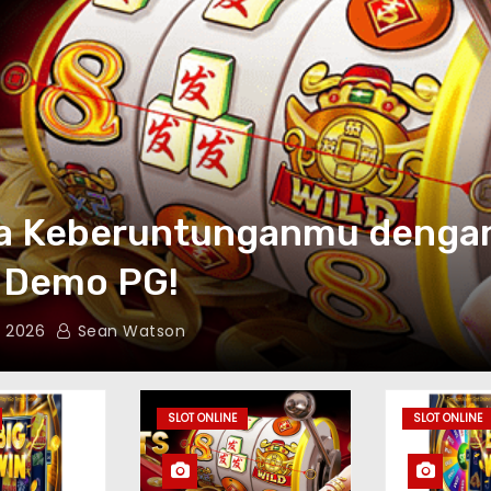
a Keberuntunganmu denga
 Demo Rupiah!
, 2026
Sean Watson
SLOT ONLINE
SLOT ONLINE