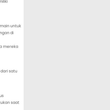
liki
emain untuk
ngan di
ka mereka
dari satu
us
kukan saat