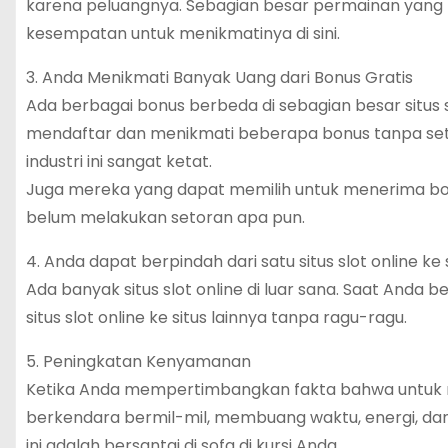
karena peluangnya. Sebagian besar permainan yang terse
kesempatan untuk menikmatinya di sini.
3. Anda Menikmati Banyak Uang dari Bonus Gratis
Ada berbagai bonus berbeda di sebagian besar situs 
mendaftar dan menikmati beberapa bonus tanpa set
industri ini sangat ketat.
Juga mereka yang dapat memilih untuk menerima b
belum melakukan setoran apa pun.
4. Anda dapat berpindah dari satu situs slot online ke 
Ada banyak situs slot online di luar sana. Saat Anda 
situs slot online ke situs lainnya tanpa ragu-ragu.
5. Peningkatan Kenyamanan
Ketika Anda mempertimbangkan fakta bahwa untuk mem
berkendara bermil-mil, membuang waktu, energi, d
ini adalah bersantai di sofa di kursi Anda.