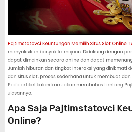
Keseruan Slot
Demo Gratis di
Bahasa
Indonesia!
Serunya Bermain
Slot Demo PG
Pajtimstatovci Keuntungan Memilih Situs Slot Online 
Soft: Nikmati
menyaksikan banyak kemajuan. Didukung dengan per
Sensasi Taruhan
Tanpa Batas!
dapat dimainkan secara online dan dapat memenang
Jumlah hiburan dan tingkat interaksi yang dinikmati da
Coba
dan situs slot, proses sederhana untuk membuat dan
Keberuntungan
mu dengan Slot
Pada artikel kali ini kami akan membahas tentang Pajt
Demo Gratis!
ulasannya.
Apa Saja Pajtimstatovci Ke
Online?