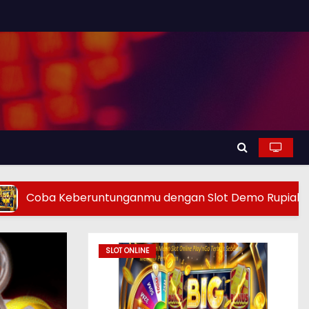
 Keberuntunganmu dengan Slot Demo Rupiah!
SLOT ONLINE
SLOT ONLINE