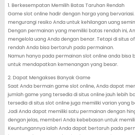
1. Berkesempatan Memilih Batas Taruhan Rendah
Game slot online hadir dengan harga yang bervariasi
mengurangi resiko Anda untuk kehilangan uang semin
Dengan permainan yang memiliki batas rendah ini, 
mengelola uang Anda dengan benar. Tetapi di situs o
rendah Anda bisa bertaruh pada permainan.
Namun hanya pada permainan slot online anda bisa b
untuk mendapatkan kemenangan yang besar.
2. Dapat Mengakses Banyak Game
Saat Anda bermain game slot online, Anda dapat men
jumlah game yang tersedia di situs online jauh lebih 
tersedia di situs slot online juga memiliki varian yang 
Jadi Anda dapat memiliki satu permainan dengan hin
dengan jelas, memberi Anda kebebasan untuk memil
Keuntungannya ialah Anda dapat bertaruh pada per