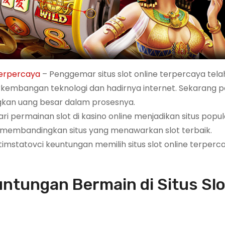
Terpercaya
– Penggemar situs slot online terpercaya tela
kembangan teknologi dan hadirnya internet. Sekarang 
kan uang besar dalam prosesnya.
ri permainan slot di kasino online menjadikan situs popul
 membandingkan situs yang menawarkan slot terbaik.
imstatovci keuntungan memilih situs slot online terperca
untungan Bermain di Situs Slo