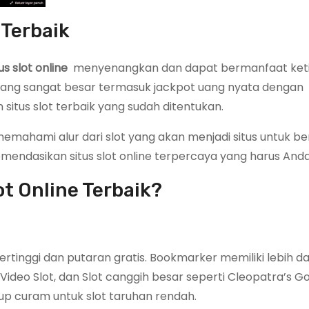
Terbaik
us slot online
menyenangkan dan dapat bermanfaat ket
yang sangat besar termasuk jackpot uang nyata dengan
tus slot terbaik yang sudah ditentukan.
emahami alur dari slot yang akan menjadi situs untuk b
ekomendasikan situs slot online terpercaya yang harus And
t Online Terbaik?
ertinggi dan putaran gratis. Bookmarker memiliki lebih dar
ideo Slot, dan Slot canggih besar seperti Cleopatra’s Go
ukup curam untuk slot taruhan rendah.