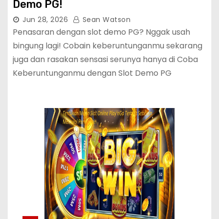
Demo PG!
Jun 28, 2026
Sean Watson
Penasaran dengan slot demo PG? Nggak usah
bingung lagi! Cobain keberuntunganmu sekarang
juga dan rasakan sensasi serunya hanya di Coba
Keberuntunganmu dengan Slot Demo PG