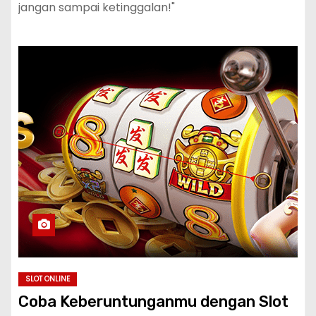
jangan sampai ketinggalan!"
SLOT ONLINE
Coba Keberuntunganmu dengan Slot