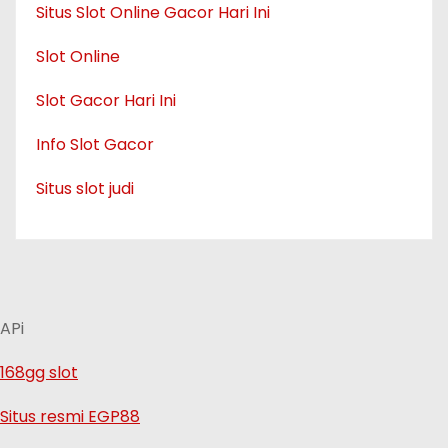
Situs Slot Online Gacor Hari Ini
i
Slot Online
p
Slot Gacor Hari Ini
o
Info Slot Gacor
s
Situs slot judi
APi
168gg slot
Situs resmi EGP88