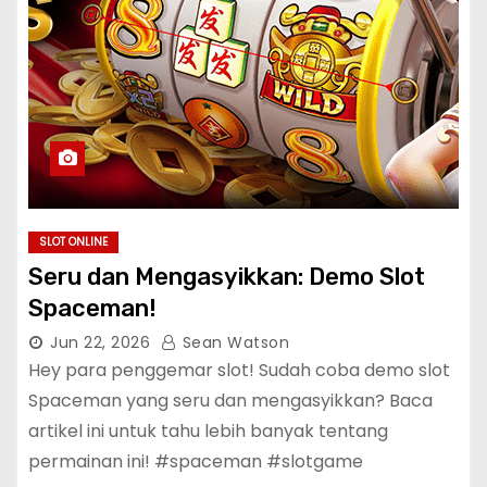
SLOT ONLINE
Seru dan Mengasyikkan: Demo Slot
Spaceman!
Jun 22, 2026
Sean Watson
Hey para penggemar slot! Sudah coba demo slot
Spaceman yang seru dan mengasyikkan? Baca
artikel ini untuk tahu lebih banyak tentang
permainan ini! #spaceman #slotgame