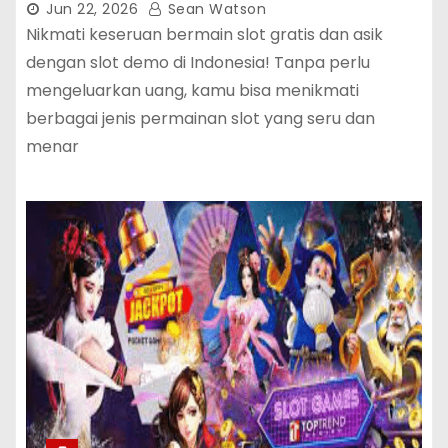
Jun 22, 2026
Sean Watson
Nikmati keseruan bermain slot gratis dan asik
dengan slot demo di Indonesia! Tanpa perlu
mengeluarkan uang, kamu bisa menikmati
berbagai jenis permainan slot yang seru dan
menar