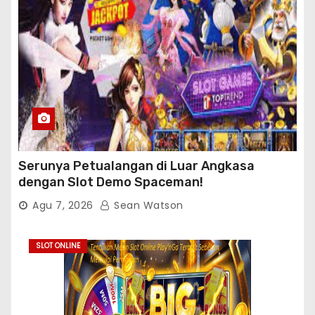
Serunya Petualangan di Luar Angkasa
dengan Slot Demo Spaceman!
Agu 7, 2026
Sean Watson
SLOT ONLINE