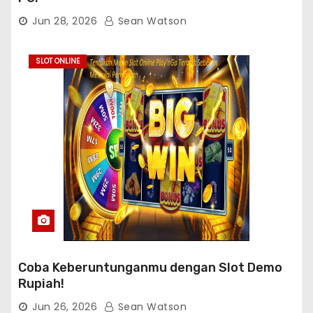
Jun 28, 2026
Sean Watson
SLOT ONLINE
Coba Keberuntunganmu dengan Slot Demo
Rupiah!
Jun 26, 2026
Sean Watson