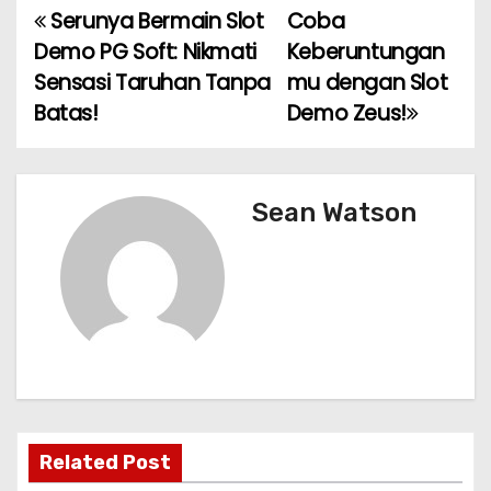
Serunya Bermain Slot
Coba
N
Demo PG Soft: Nikmati
Keberuntungan
a
Sensasi Taruhan Tanpa
mu dengan Slot
Batas!
Demo Zeus!
v
i
g
Sean Watson
a
s
i
p
o
Related Post
s