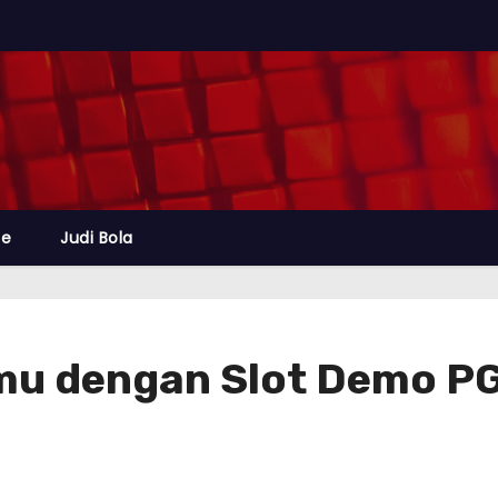
ne
Judi Bola
u dengan Slot Demo PG