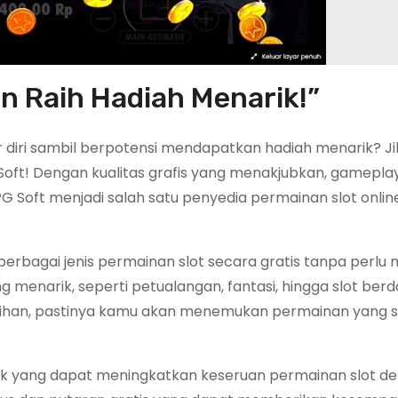
n Raih Hadiah Menarik!”
iri sambil berpotensi mendapatkan hadiah menarik? Jik
oft! Dengan kualitas grafis yang menakjubkan, gamepla
PG Soft menjadi salah satu penyedia permainan slot onlin
rbagai jenis permainan slot secara gratis tanpa perlu
 menarik, seperti petualangan, fantasi, hingga slot ber
pilihan, pastinya kamu akan menemukan permainan yang s
arik yang dapat meningkatkan keseruan permainan slot d