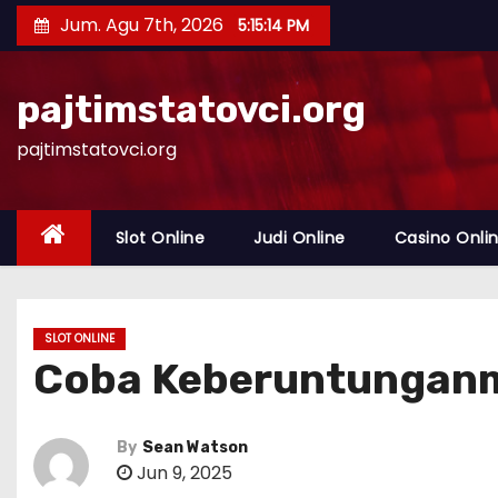
S
Jum. Agu 7th, 2026
5:15:15 PM
k
i
pajtimstatovci.org
p
t
pajtimstatovci.org
o
c
o
Slot Online
Judi Online
Casino Onli
n
t
e
SLOT ONLINE
n
Coba Keberuntunganm
t
By
Sean Watson
Jun 9, 2025