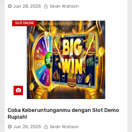
Jun 28, 2026
Sean Watson
SLOT ONLINE
Coba Keberuntunganmu dengan Slot Demo
Rupiah!
Jun 26, 2026
Sean Watson