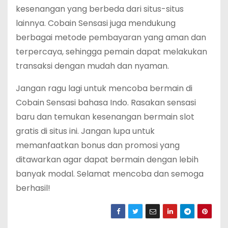
kesenangan yang berbeda dari situs-situs
lainnya. Cobain Sensasi juga mendukung
berbagai metode pembayaran yang aman dan
terpercaya, sehingga pemain dapat melakukan
transaksi dengan mudah dan nyaman.
Jangan ragu lagi untuk mencoba bermain di
Cobain Sensasi bahasa Indo. Rasakan sensasi
baru dan temukan kesenangan bermain slot
gratis di situs ini. Jangan lupa untuk
memanfaatkan bonus dan promosi yang
ditawarkan agar dapat bermain dengan lebih
banyak modal. Selamat mencoba dan semoga
berhasil!