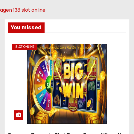
agen 138 slot online
You missed
SLOT ONLINE