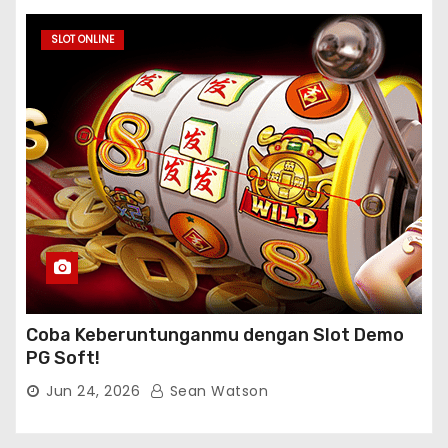
SLOT ONLINE
Coba Keberuntunganmu dengan Slot Demo
PG Soft!
Jun 24, 2026
Sean Watson