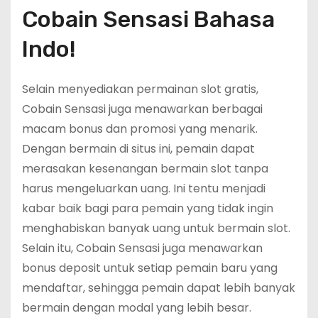
Cobain Sensasi Bahasa
Indo!
Selain menyediakan permainan slot gratis,
Cobain Sensasi juga menawarkan berbagai
macam bonus dan promosi yang menarik.
Dengan bermain di situs ini, pemain dapat
merasakan kesenangan bermain slot tanpa
harus mengeluarkan uang. Ini tentu menjadi
kabar baik bagi para pemain yang tidak ingin
menghabiskan banyak uang untuk bermain slot.
Selain itu, Cobain Sensasi juga menawarkan
bonus deposit untuk setiap pemain baru yang
mendaftar, sehingga pemain dapat lebih banyak
bermain dengan modal yang lebih besar.