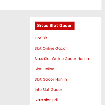
Situs Slot Gacor
Fire138
Slot Online Gacor
Situs Slot Online Gacor Hari Ini
Slot Online
Slot Gacor Hari Ini
Info Slot Gacor
Situs slot judi