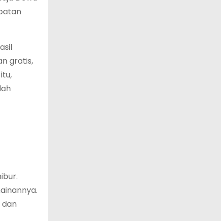
mpatan
asil
n gratis,
tu,
lah
ibur.
ainannya.
n dan