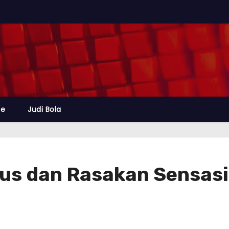
ne
Judi Bola
us dan Rasakan Sensasi