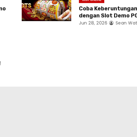
mo
Coba Keberuntunga
dengan Slot Demo P
Jun 28, 2026
Sean Wat
!