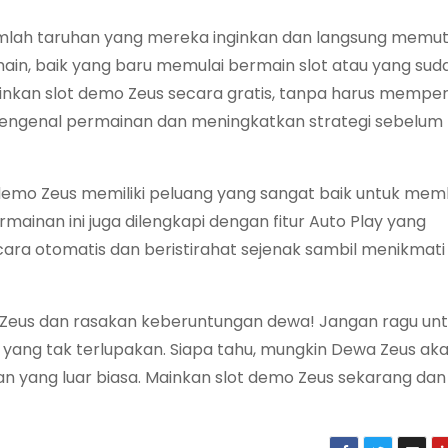
mlah taruhan yang mereka inginkan dan langsung memu
main, baik yang baru memulai bermain slot atau yang sud
inkan slot demo Zeus secara gratis, tanpa harus mempe
 mengenal permainan dan meningkatkan strategi sebelum
 demo Zeus memiliki peluang yang sangat baik untuk mem
ainan ini juga dilengkapi dengan fitur Auto Play yang
a otomatis dan beristirahat sejenak sambil menikmati
t Zeus dan rasakan keberuntungan dewa! Jangan ragu un
 yang tak terlupakan. Siapa tahu, mungkin Dewa Zeus ak
ang luar biasa. Mainkan slot demo Zeus sekarang dan