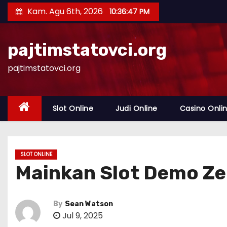
S
Kam. Agu 6th, 2026
10:36:48 PM
k
i
pajtimstatovci.org
p
t
pajtimstatovci.org
o
c
o
Slot Online
Judi Online
Casino Onli
n
t
e
SLOT ONLINE
n
Mainkan Slot Demo Ze
t
By
Sean Watson
Jul 9, 2025