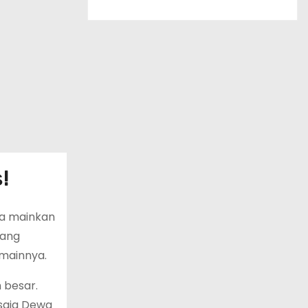
!
ba mainkan
yang
emainnya.
 besar.
 saja Dewa