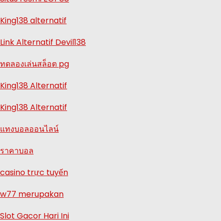
King138 alternatif
Link Alternatif Devil138
ทดลองเล่นสล็อต pg
King138 Alternatif
King138 Alternatif
แทงบอลออนไลน์
ราคาบอล
casino trực tuyến
w77 merupakan
Slot Gacor Hari Ini