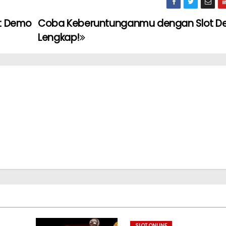
t Demo
Coba Keberuntunganmu dengan Slot 
Lengkap!
SLOT ONLINE