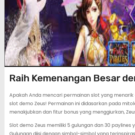
Raih Kemenangan Besar de
Apakah Anda mencari permainan slot yang menarik
slot demo Zeus! Permainan ini didasarkan pada mitol
menakjubkan dan fitur bonus yang menggiurkan, Zeus
Slot demo Zeus memiliki 5 gulungan dan 30 paylin
Gulungan diisi dengan simbol-simbol yang terinspirasi 