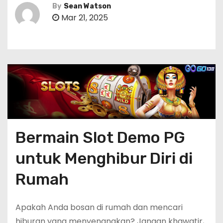
By
Sean Watson
Mar 21, 2025
Bermain Slot Demo PG
untuk Menghibur Diri di
Rumah
Apakah Anda bosan di rumah dan mencari
hiburan yang menyenangkan? Jangan khawatir,