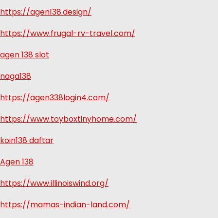
https://agen138.design/
https://www.frugal-rv-travel.com/
agen 138 slot
naga138
https://agen338login4.com/
https://www.toyboxtinyhome.com/
koin138 daftar
Agen 138
https://www.illinoiswind.org/
https://mamas-indian-land.com/