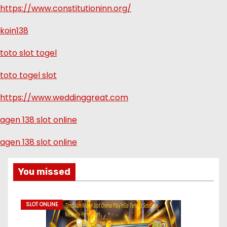
https://www.constitutioninn.org/
koin138
toto slot togel
toto togel slot
https://www.weddinggreat.com
agen 138 slot online
agen 138 slot online
You missed
SLOT ONLINE