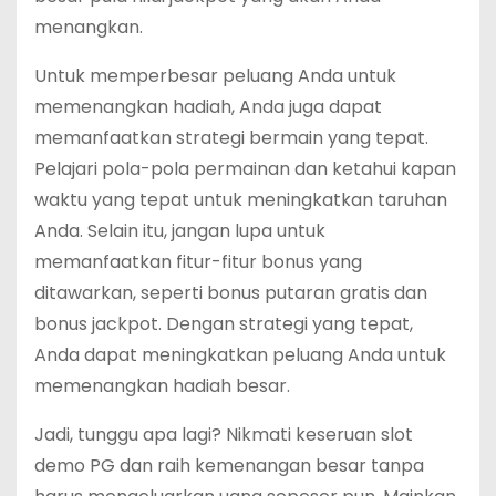
menangkan.
Untuk memperbesar peluang Anda untuk
memenangkan hadiah, Anda juga dapat
memanfaatkan strategi bermain yang tepat.
Pelajari pola-pola permainan dan ketahui kapan
waktu yang tepat untuk meningkatkan taruhan
Anda. Selain itu, jangan lupa untuk
memanfaatkan fitur-fitur bonus yang
ditawarkan, seperti bonus putaran gratis dan
bonus jackpot. Dengan strategi yang tepat,
Anda dapat meningkatkan peluang Anda untuk
memenangkan hadiah besar.
Jadi, tunggu apa lagi? Nikmati keseruan slot
demo PG dan raih kemenangan besar tanpa