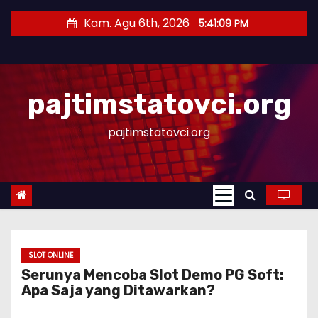
S
Kam. Agu 6th, 2026
5:41:10 PM
k
i
p
t
pajtimstatovci.org
o
c
pajtimstatovci.org
o
n
t
e
n
t
SLOT ONLINE
Serunya Mencoba Slot Demo PG Soft:
Apa Saja yang Ditawarkan?