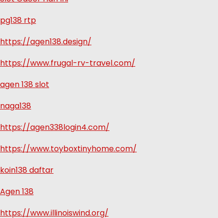
pg138 rtp
https://agen138.design/
https://www.frugal-rv-travel.com/
agen 138 slot
naga138
https://agen338login4.com/
https://www.toyboxtinyhome.com/
koin138 daftar
Agen 138
https://www.illinoiswind.org/