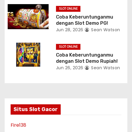
SLOT ONLINE
Coba Keberuntunganmu
dengan Slot Demo PG!
Jun 28, 2026
Sean Watson
SLOT ONLINE
Coba Keberuntunganmu
dengan Slot Demo Rupiah!
Jun 26, 2026
Sean Watson
Situs Slot Gacor
Fire138