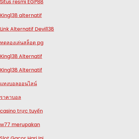
Situs resmi EGP88
King138 alternatif
Link Alternatif Devil138
ทดลองเล่นสล็อต pg
King138 Alternatif
King138 Alternatif
แทงบอลออนไลน์
ราคาบอล
casino trực tuyến
w77 merupakan
Slot Gacor Hari Ini