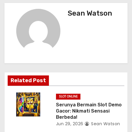
i
g
Sean Watson
a
s
i
p
o
Related Post
s
SLOT ONLINE
Serunya Bermain Slot Demo
Gacor: Nikmati Sensasi
Berbeda!
Jun 29, 2026
Sean Watson