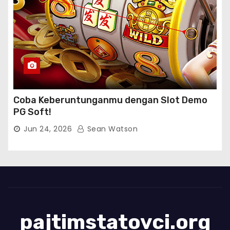
Coba Keberuntunganmu dengan Slot Demo
PG Soft!
Jun 24, 2026
Sean Watson
pajtimstatovci.org