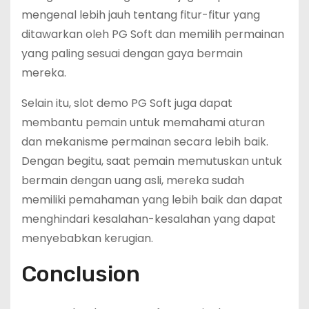
mengenal lebih jauh tentang fitur-fitur yang
ditawarkan oleh PG Soft dan memilih permainan
yang paling sesuai dengan gaya bermain
mereka.
Selain itu, slot demo PG Soft juga dapat
membantu pemain untuk memahami aturan
dan mekanisme permainan secara lebih baik.
Dengan begitu, saat pemain memutuskan untuk
bermain dengan uang asli, mereka sudah
memiliki pemahaman yang lebih baik dan dapat
menghindari kesalahan-kesalahan yang dapat
menyebabkan kerugian.
Conclusion