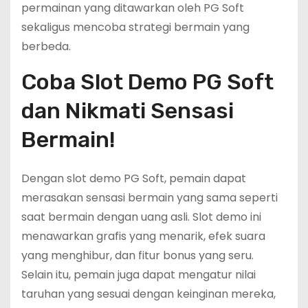
permainan yang ditawarkan oleh PG Soft
sekaligus mencoba strategi bermain yang
berbeda.
Coba Slot Demo PG Soft
dan Nikmati Sensasi
Bermain!
Dengan slot demo PG Soft, pemain dapat
merasakan sensasi bermain yang sama seperti
saat bermain dengan uang asli. Slot demo ini
menawarkan grafis yang menarik, efek suara
yang menghibur, dan fitur bonus yang seru.
Selain itu, pemain juga dapat mengatur nilai
taruhan yang sesuai dengan keinginan mereka,