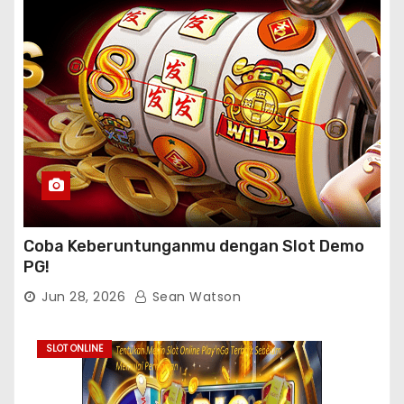
Coba Keberuntunganmu dengan Slot Demo
PG!
Jun 28, 2026
Sean Watson
SLOT ONLINE