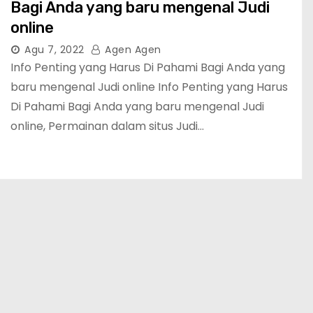
Bagi Anda yang baru mengenal Judi
online
Agu 7, 2022
Agen Agen
Info Penting yang Harus Di Pahami Bagi Anda yang
baru mengenal Judi online Info Penting yang Harus
Di Pahami Bagi Anda yang baru mengenal Judi
online, Permainan dalam situs Judi…