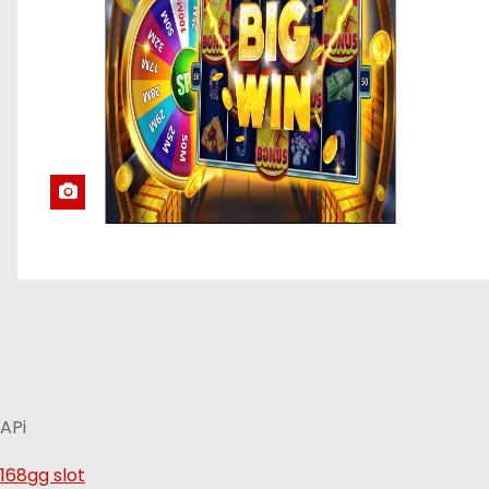
APi
168gg slot