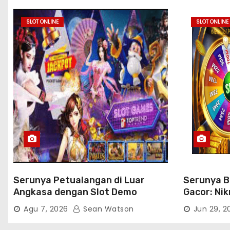
SLOT ONLINE
SLOT ONLINE
Serunya Petualangan di Luar
Serunya B
Angkasa dengan Slot Demo
Gacor: Ni
Spaceman!
Agu 7, 2026
Sean Watson
Jun 29, 2