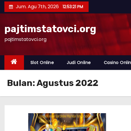
S
Jum. Agu 7th, 2026
12:53:21 PM
k
i
pajtimstatovci.org
p
t
pajtimstatovci.org
o
c
o
Slot Online
Judi Online
Casino Onli
n
t
Bulan:
Agustus 2022
e
n
t