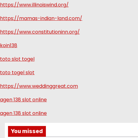
https://www.illinoiswind.org/
https://mamas-indian-land.com/
https://www.constitutioninn.org/
koin138
toto slot togel
toto togel slot
https://www.weddinggreat.com
agen 138 slot online
agen 138 slot online
You missed