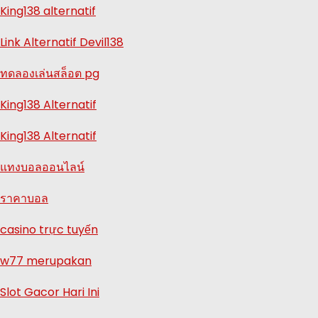
King138 alternatif
Link Alternatif Devil138
ทดลองเล่นสล็อต pg
King138 Alternatif
King138 Alternatif
แทงบอลออนไลน์
ราคาบอล
casino trực tuyến
w77 merupakan
Slot Gacor Hari Ini