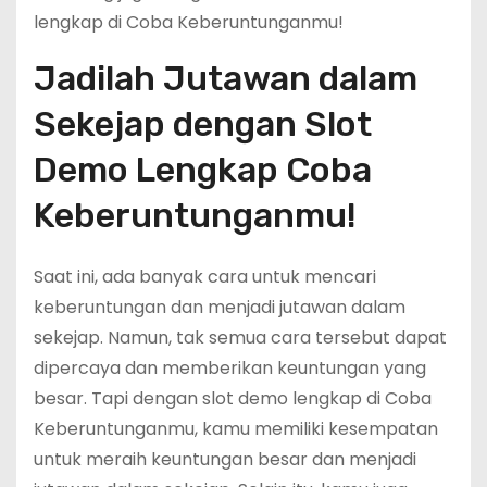
lengkap di Coba Keberuntunganmu!
Jadilah Jutawan dalam
Sekejap dengan Slot
Demo Lengkap Coba
Keberuntunganmu!
Saat ini, ada banyak cara untuk mencari
keberuntungan dan menjadi jutawan dalam
sekejap. Namun, tak semua cara tersebut dapat
dipercaya dan memberikan keuntungan yang
besar. Tapi dengan slot demo lengkap di Coba
Keberuntunganmu, kamu memiliki kesempatan
untuk meraih keuntungan besar dan menjadi