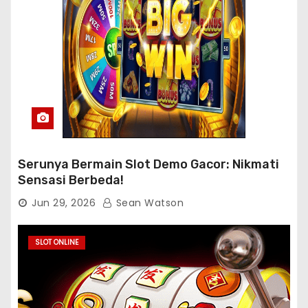
Serunya Bermain Slot Demo Gacor: Nikmati
Sensasi Berbeda!
Jun 29, 2026
Sean Watson
SLOT ONLINE