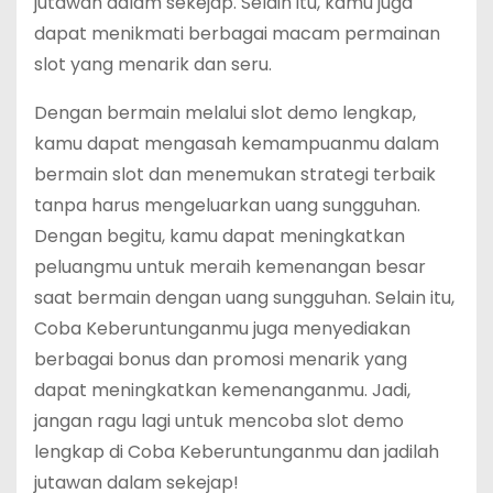
jutawan dalam sekejap. Selain itu, kamu juga
dapat menikmati berbagai macam permainan
slot yang menarik dan seru.
Dengan bermain melalui slot demo lengkap,
kamu dapat mengasah kemampuanmu dalam
bermain slot dan menemukan strategi terbaik
tanpa harus mengeluarkan uang sungguhan.
Dengan begitu, kamu dapat meningkatkan
peluangmu untuk meraih kemenangan besar
saat bermain dengan uang sungguhan. Selain itu,
Coba Keberuntunganmu juga menyediakan
berbagai bonus dan promosi menarik yang
dapat meningkatkan kemenanganmu. Jadi,
jangan ragu lagi untuk mencoba slot demo
lengkap di Coba Keberuntunganmu dan jadilah
jutawan dalam sekejap!