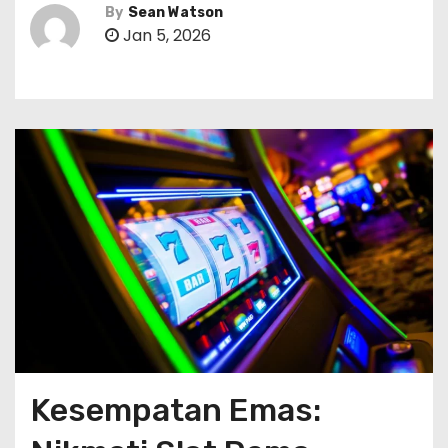
By
Sean Watson
Jan 5, 2026
Kesempatan Emas: