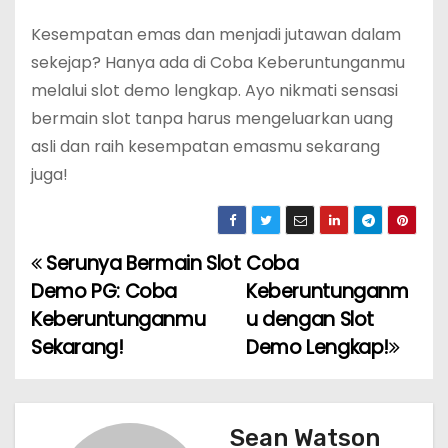
Kesempatan emas dan menjadi jutawan dalam
sekejap? Hanya ada di Coba Keberuntunganmu
melalui slot demo lengkap. Ayo nikmati sensasi
bermain slot tanpa harus mengeluarkan uang
asli dan raih kesempatan emasmu sekarang
juga!
Serunya Bermain Slot
Coba
N
Demo PG: Coba
Keberuntunganm
a
Keberuntunganmu
u dengan Slot
Sekarang!
Demo Lengkap!
v
i
g
Sean Watson