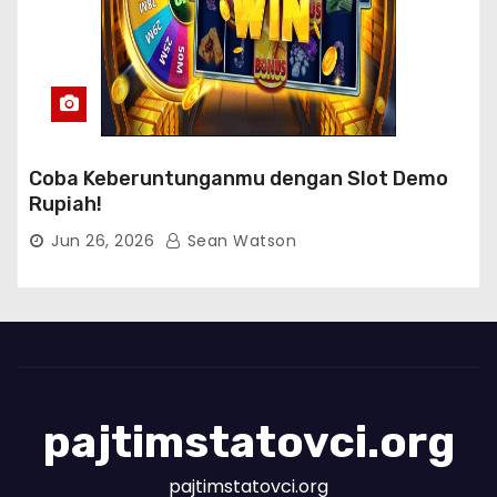
Coba Keberuntunganmu dengan Slot Demo
Rupiah!
Jun 26, 2026
Sean Watson
pajtimstatovci.org
pajtimstatovci.org