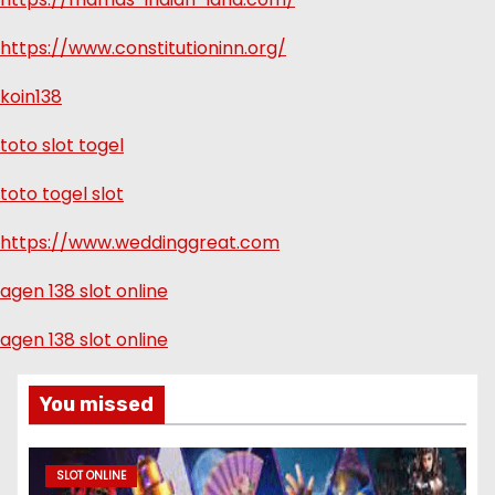
https://www.constitutioninn.org/
koin138
toto slot togel
toto togel slot
https://www.weddinggreat.com
agen 138 slot online
agen 138 slot online
You missed
SLOT ONLINE