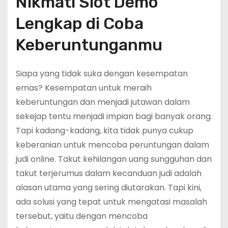
Nikmati Slot Demo
Lengkap di Coba
Keberuntunganmu
Siapa yang tidak suka dengan kesempatan
emas? Kesempatan untuk meraih
keberuntungan dan menjadi jutawan dalam
sekejap tentu menjadi impian bagi banyak orang.
Tapi kadang-kadang, kita tidak punya cukup
keberanian untuk mencoba peruntungan dalam
judi online. Takut kehilangan uang sungguhan dan
takut terjerumus dalam kecanduan judi adalah
alasan utama yang sering diutarakan. Tapi kini,
ada solusi yang tepat untuk mengatasi masalah
tersebut, yaitu dengan mencoba