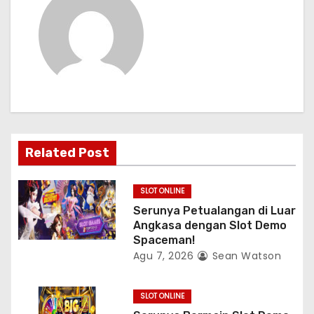
a
s
i
p
o
Related Post
s
SLOT ONLINE
Serunya Petualangan di Luar
Angkasa dengan Slot Demo
Spaceman!
Agu 7, 2026
Sean Watson
SLOT ONLINE