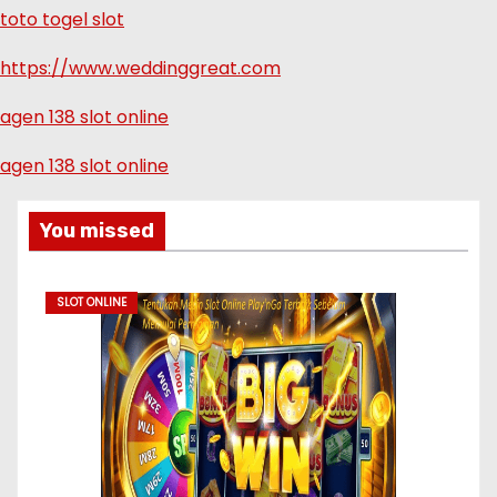
toto togel slot
https://www.weddinggreat.com
agen 138 slot online
agen 138 slot online
You missed
SLOT ONLINE