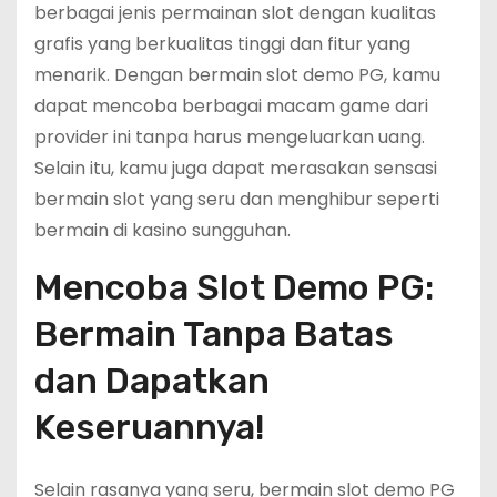
berbagai jenis permainan slot dengan kualitas
grafis yang berkualitas tinggi dan fitur yang
menarik. Dengan bermain slot demo PG, kamu
dapat mencoba berbagai macam game dari
provider ini tanpa harus mengeluarkan uang.
Selain itu, kamu juga dapat merasakan sensasi
bermain slot yang seru dan menghibur seperti
bermain di kasino sungguhan.
Mencoba Slot Demo PG:
Bermain Tanpa Batas
dan Dapatkan
Keseruannya!
Selain rasanya yang seru, bermain slot demo PG