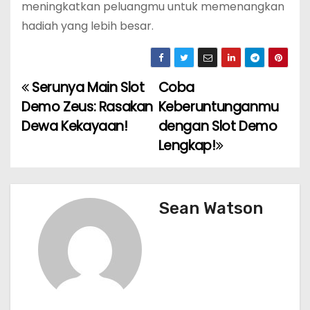
meningkatkan peluangmu untuk memenangkan
hadiah yang lebih besar.
Serunya Main Slot
Coba
N
Demo Zeus: Rasakan
Keberuntunganmu
a
Dewa Kekayaan!
dengan Slot Demo
Lengkap!
v
i
g
Sean Watson
a
s
i