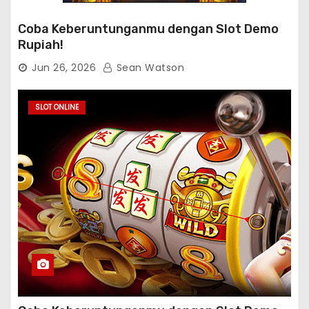
Coba Keberuntunganmu dengan Slot Demo
Rupiah!
Jun 26, 2026
Sean Watson
SLOT ONLINE