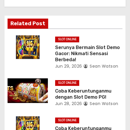
p
o
Related Post
s
SLOT ONLINE
Serunya Bermain Slot Demo
Gacor: Nikmati Sensasi
Berbeda!
Jun 29, 2026
Sean Watson
SLOT ONLINE
Coba Keberuntunganmu
dengan Slot Demo PG!
Jun 28, 2026
Sean Watson
SLOT ONLINE
Coba Keberuntunganmu