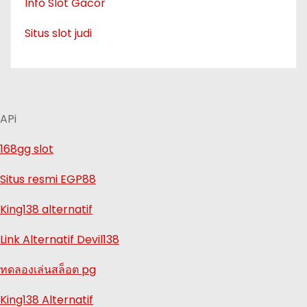
Info Slot Gacor
Situs slot judi
APi
168gg slot
Situs resmi EGP88
King138 alternatif
Link Alternatif Devil138
ทดลองเล่นสล็อต pg
King138 Alternatif