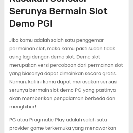
Serunya Bermain Slot
Demo PG!
Jika kamu adalah salah satu penggemar
permainan slot, maka kamu pasti sudah tidak
asing lagi dengan demo slot. Demo slot
merupakan versi percobaan dari permainan slot
yang biasanya dapat dimainkan secara gratis.
Namun, kali ini kamu dapat merasakan sensasi
serunya bermain slot demo PG yang pastinya
akan memberikan pengalaman berbeda dan
menghibur!
PG atau Pragmatic Play adalah salah satu
provider game terkemuka yang menawarkan